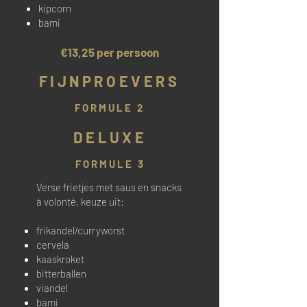
kipcorn
bami
€13,25 per persoon
FIJNPROEVERS
FORMULE 2
DELUXE
FORMULE 3
Verse frietjes met saus en snacks
à volonté, keuze uit:
frikandel/curryworst
cervela
kaaskroket
bitterballen
viandel
bami