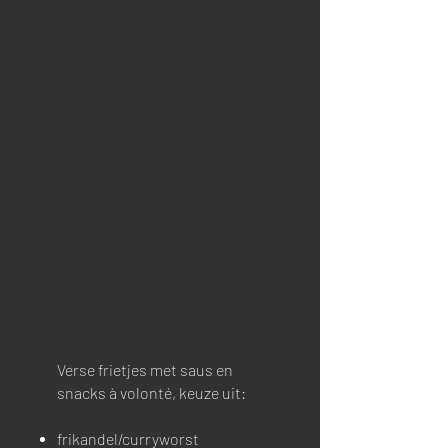
Verse frietjes met saus en
snacks à volonté, keuze uit:
frikandel/curryworst