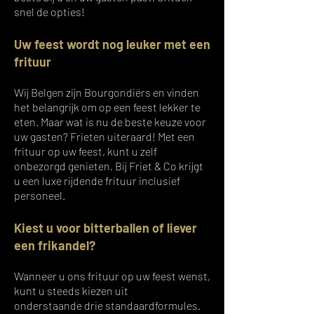
snel de opties!
Uw feest wordt nog leuker met een
frituur
Wij Belgen zijn Bourgondiërs en vinden
het belangrijk om op een feest lekker te
eten. Maar wat is nu de beste keuze voor
uw gasten? Frieten uiteraard! Met een
frituur op uw feest, kunt u zelf
onbezorgd genieten. Bij Friet & Co krijgt
u een luxe
rijdende frituur
inclusief
personeel.
Kiest u voor bitterballen of liever
een frikandel?
Wanneer u ons frituur op uw feest wenst,
kunt u steeds kiezen uit
onderstaande
drie standaardformules.