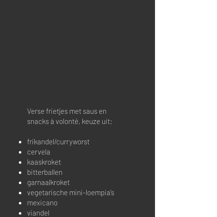
Verse frietjes met saus en
snacks à volonté, keuze uit:
frikandel/curryworst
cervela
kaaskroket
bitterballen
garnaalkroket
vegetarische mini-loempia’s
mexicano
viandel