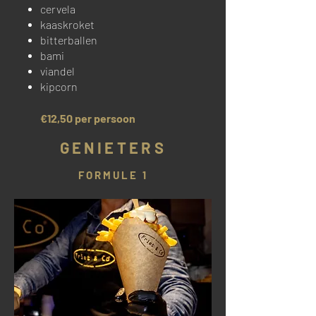
cervela
kaaskroket
bitterballen
bami
viandel
kipcorn
€12,50 per persoon
GENIETERS
FORMULE 1