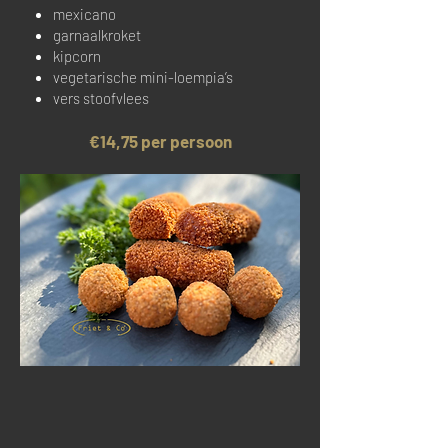
mexicano
garnaalkroket
kipcorn
vegetarische mini-loempia’s
vers stoofvlees
€14,75 per persoon