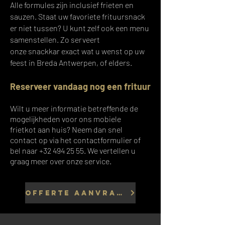
Alle formules zijn inclusief frieten en
sauzen. Staat uw favoriete frituursnack
er niet tussen? U kunt zelf ook een menu
samenstellen. Zo serveert
onze
snackkar
exact wat u wenst op uw
feest in Breda Antwerpen, of elders.
Reserveer vandaag nog een frituur
Wilt u meer informatie betreffende de
mogelijkheden voor ons
mobiele
frietkot
aan huis? Neem dan snel
contact op via het contactformulier of
bel naar
+32 494 25 55
. We vertellen u
graag meer over onze service.
OFFERTE AANVRAGEN