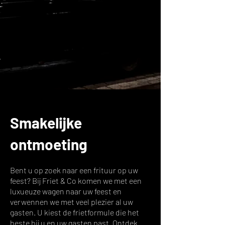
Smakelijke
ontmoeting
Bent u op zoek naar een frituur op uw
feest? Bij Friet & Co komen we met een
luxueuze wagen naar uw feest en
verwennen we met veel plezier al uw
gasten. U kiest de frietformule die het
beste bij u en uw gasten past. Ontdek