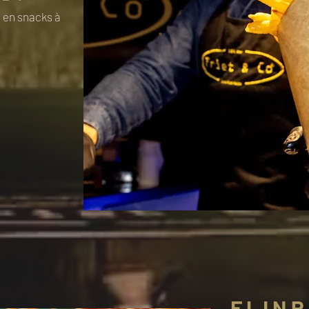
s en snacks à
FIJN