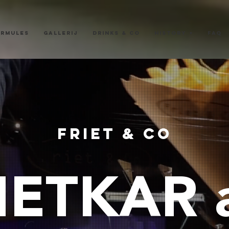
ORMULES
GALLERIJ
Drinks & Co
History ▼
FAQ
FRIET & CO
IETKAR 