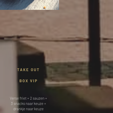
TAKE OUT
BOX VIP
Verse friet + 2 sauzen +
3 snacks naar keuze +
drankje naar keuze