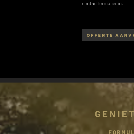
contactformulier
in.
OFFERTE AANV
GENIE
FORMUL