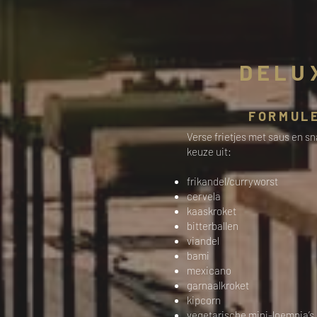
DELU
FORMULE
Verse frietjes met saus en sn
keuze uit:
frikandel/curryworst
cervela
kaaskroket
bitterballen
viandel
bami
mexicano
garnaalkroket
kipcorn
vegetarische mini-loempia’s