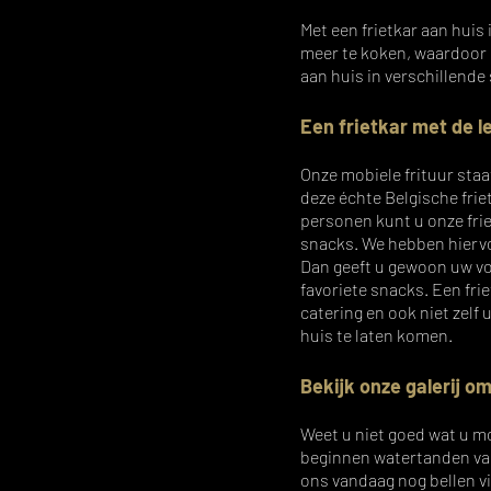
Met een frietkar aan huis 
meer te koken, waardoor u
aan huis in verschillende
Een frietkar met de l
Onze
mobiele frituur
staa
deze échte Belgische friet
personen kunt u
onze fr
snacks. We hebben hiervo
Dan geeft u gewoon uw vo
favoriete snacks. Een
fri
catering en ook niet zelf
huis te laten komen.
Bekijk onze galerij om
Weet u niet goed wat u mo
beginnen watertanden van d
ons vandaag nog bellen v