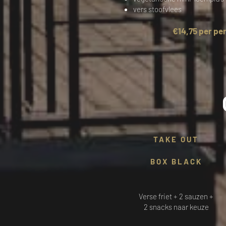
vers stoofvlees
€14,75 per pe
TAKE OUT
BOX BLACK
Verse friet + 2 sauzen +
2 snacks naar keuze