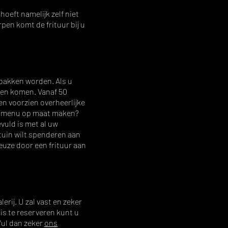
hoeft namelijk zelf niet
pen komt de frituur bij u
ebakken worden. Als u
aten komen. Vanaf 50
n voorzien overheerlijke
en menu op maat maken?
evuld is met al uw
rtuin wilt spenderen aan
euze door een frituur aan
lerij
. U zal vast en zeker
uis te reserveren kunt u
Vul dan zeker
ons