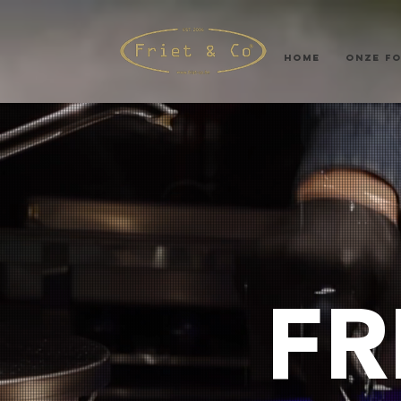
HOME
ONZE F
FR