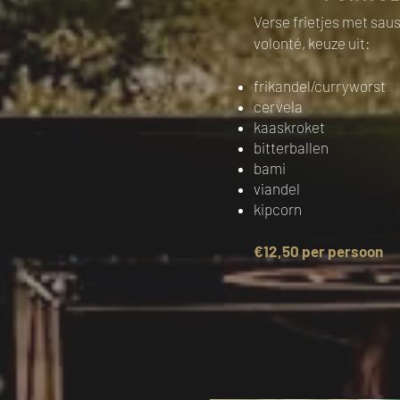
Verse frietjes met sau
volonté, keuze uit:
frikandel/curryworst
cervela
kaaskroket
bitterballen
bami
viandel
kipcorn
€12,50 per persoon