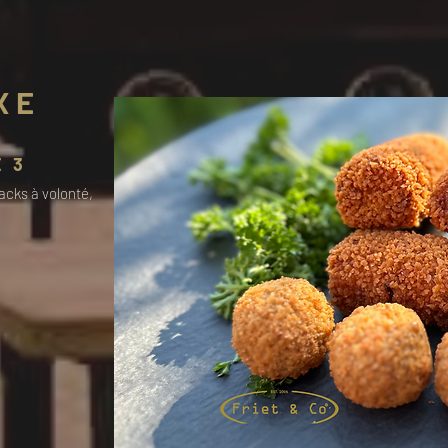
XE
 3
acks à volonté,