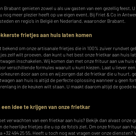
in Brabant genieten zowel u als uw gasten van een gezellig feest. U 
 nog meer plezier heeft op uw eigen event. Bij Friet & Co in Antwer
 steden en regio’s in België en Nederland, waaronder Brabant.
ekkerste frietjes aan huis laten komen
t bekend om onze artisanale frietjes die in 100% zuiver rundvet g
jes zelf wilt proeven, dan kunt u het best onze frietkar aan huis l
ietwagen
inschakelen. Wij komen dan met onze frituur aan uw huis e
or verschillende formules waaruit u kunt kiezen. Laat u liever e
orkeuren door aan ons en wij zorgen dat
de frietkar die u huurt
, g
etwagen aan huis
is altijd de perfecte oplossing wanneer u geen fo
 urenlang in de keuken wilt staan. U maakt daarom altijd de goede k
 een idee te krijgen van onze frietkar
et verwachten van een frietkar aan huis? Bekijk dan alvast
onze ga
e heerlijke frietjes die u op de foto’s ziet. Om onze frituur aan h
ia
+32 494 25 55
. Heeft u toch nog wat vragen over onze diensten? 