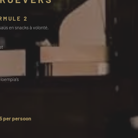
RMULE 2
 saus en snacks à volonté,
st
-loempia’s
5 per persoon