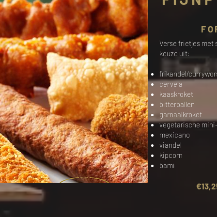
FO
Verse frietjes met
keuze uit:
frikandel/currywor
cervela
kaaskroket
bitterballen
garnaalkroket
vegetarische mini
mexicano
viandel
kipcorn
bami
€13,2